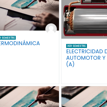
R SEMESTRE
ERMODINÁMICA
3ER SEMESTRE
ELECTRICIDAD 
AUTOMOTOR Y 
(A)