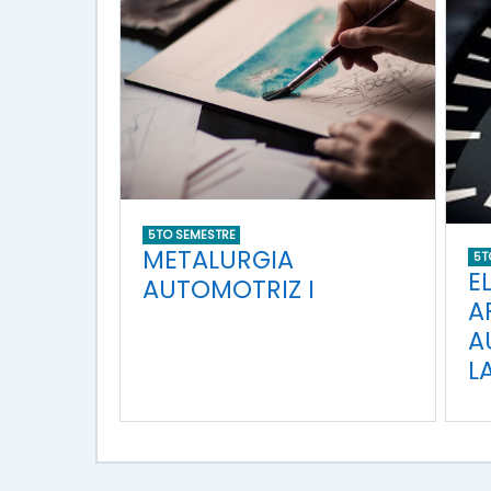
5TO SEMESTRE
METALURGIA
5T
E
AUTOMOTRIZ I
A
A
L