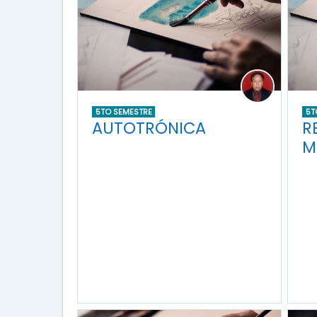
5TO SEMESTRE
5T
AUTOTRÓNICA
R
M