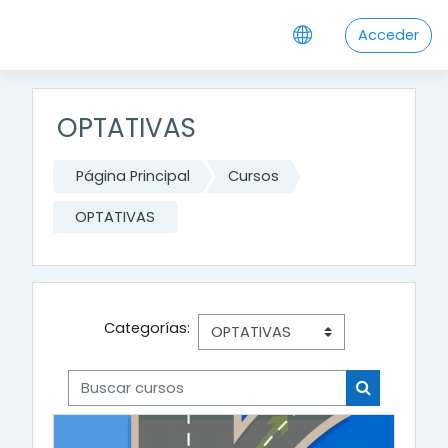
Salta al contenido principal
Acceder
OPTATIVAS
Página Principal
Cursos
OPTATIVAS
Categorías:
Buscar cursos
Buscar cur