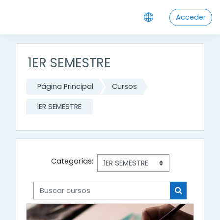
Salta al contenido principal
Acceder
1ER SEMESTRE
Página Principal
Cursos
1ER SEMESTRE
Categorías:
Buscar cursos
Buscar cur