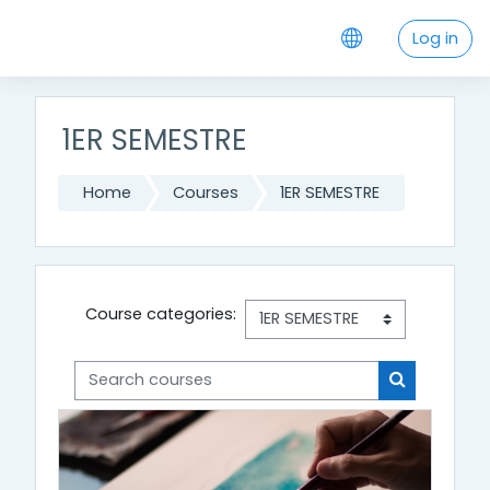
Skip to main content
Log in
1ER SEMESTRE
Home
Courses
1ER SEMESTRE
Course categories:
Search courses
Search cou