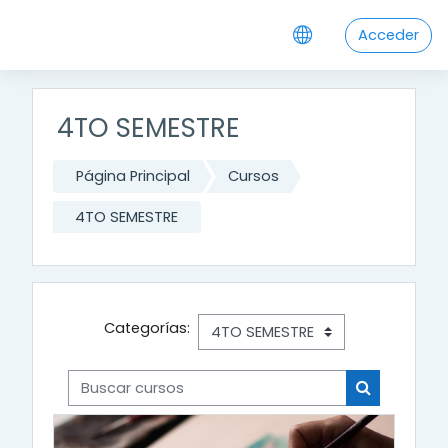
Salta al contenido principal
Acceder
4TO SEMESTRE
Página Principal
Cursos
4TO SEMESTRE
Categorías:
Buscar cursos
Buscar cur