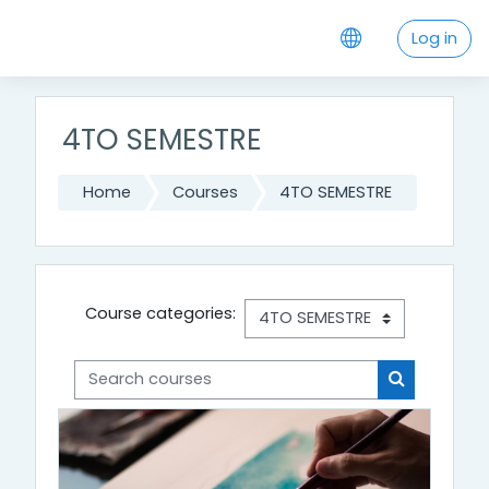
Skip to main content
Log in
4TO SEMESTRE
Home
Courses
4TO SEMESTRE
Course categories:
Search courses
Search cou