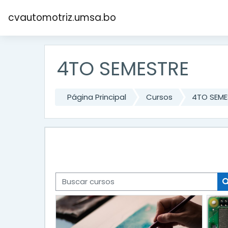
Salta al contenido principal
cvautomotriz.umsa.bo
4TO SEMESTRE
Página Principal
Cursos
4TO SEME
Buscar cursos