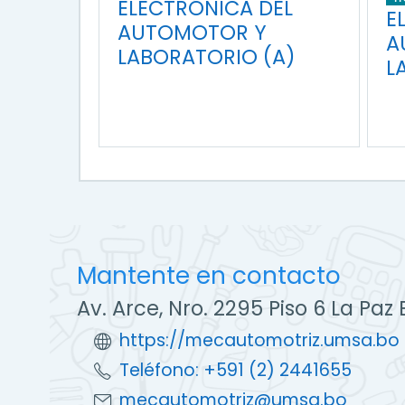
ELECTRÓNICA DEL
E
AUTOMOTOR Y
A
LABORATORIO (A)
L
Mantente en contacto
Av. Arce, Nro. 2295 Piso 6 La Paz 
https://mecautomotriz.umsa.bo
Teléfono: +591 (2) 2441655
mecautomotriz@umsa.bo