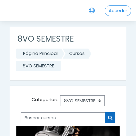
Salta al contenido principal
Acceder
8VO SEMESTRE
Página Principal
Cursos
8VO SEMESTRE
Categorías:
Buscar cursos
Buscar cur